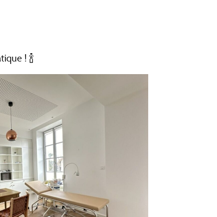
ique ! 🍾