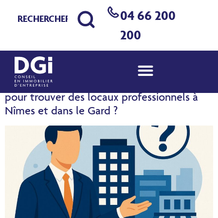
04 66 200
Jour :
7 novembre
200
2025
Pourquoi DGi est le meilleur partenaire
pour trouver des locaux professionnels à
Nîmes et dans le Gard ?