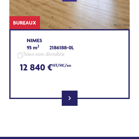
BUREAUX
NIMES
2
93 m
2186188-0L
bien non divisible
12 840 €
HT/HC/an