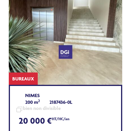
BUREAUX
NIMES
2
200 m
2187436-0L
bien non divisible
20 000 €
HT/HC/an