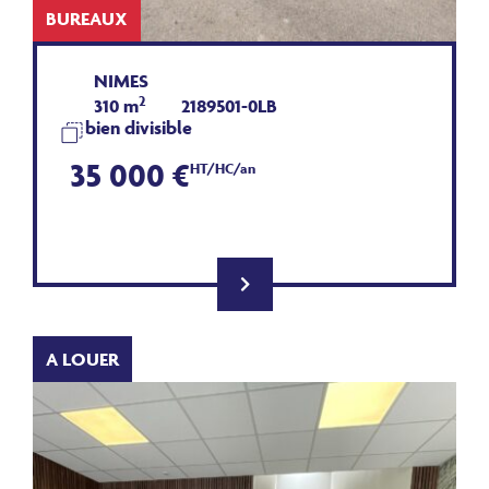
BUREAUX
NIMES
2
310 m
2189501-0LB
bien divisible
35 000 €
HT/HC/an
A LOUER