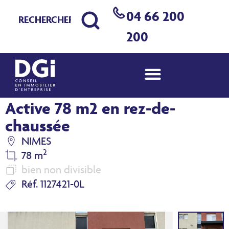
04 66 200
200
Bureaux à louer Nîmes Ville
Active 78 m2 en rez-de-
chaussée
NIMES
2
78 m
bien non divisible
Réf. 1127421-0L