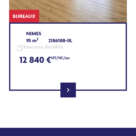
BUREAUX
NIMES
2
93 m
2186188-0L
bien non divisible
12 840 €
HT/HC/an