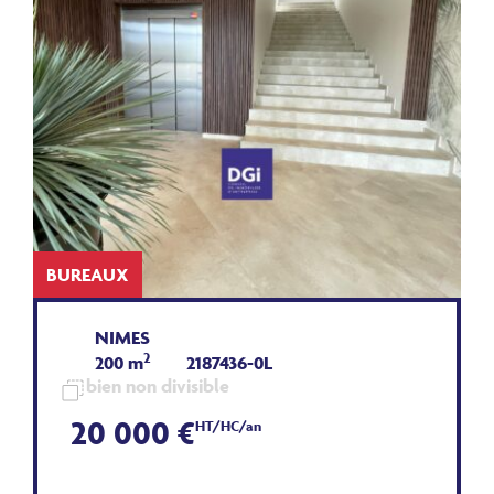
BUREAUX
NIMES
2
200 m
2187436-0L
bien non divisible
20 000 €
HT/HC/an