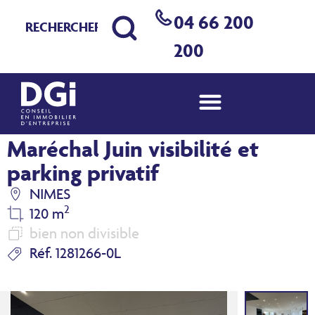
04 66 200
200
Bureaux à louer Nîmes
Maréchal Juin visibilité et
parking privatif
NIMES
2
120 m
bien non divisible
Réf. 1281266-0L