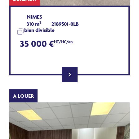
NIMES
2
310 m
2189501-0LB
bien divisible
35 000 €
HT/HC/an
A LOUER