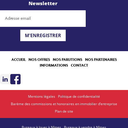
Newsletter
M'ENREGISTRER
ACCUEIL
NOS OFFRES
NOS PARUTIONS
NOS PARTENAIRES
INFORMATIONS
CONTACT
Mentions légales
Politique de confidentialité
Barème des commissions et honoraires en immobilier d’entreprise
Plan de site
Bureaux à louer à Nîmes
Bureaux à vendre à Nîmes