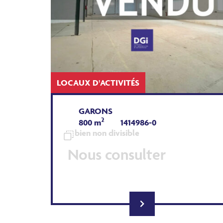
LOCAUX D'ACTIVITÉS
GARONS
2
800 m
1414986-0
bien non divisible
Nous consulter