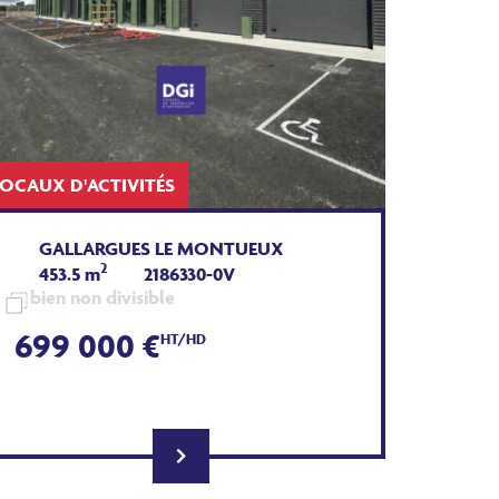
LOCAUX D'ACTIVITÉS
GALLARGUES LE MONTUEUX
2
453.5 m
2186330-0V
bien non divisible
699 000 €
HT/HD