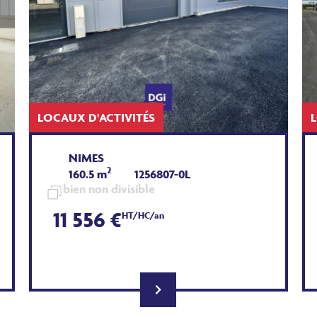
LOCAUX D'ACTIVITÉS
NIMES
2
160.5 m
1256807-0L
bien non divisible
11 556 €
HT/HC/an