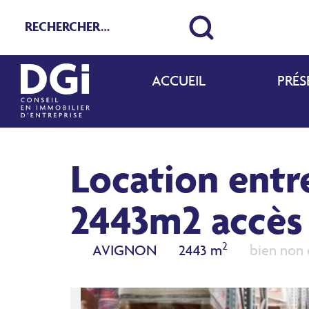
ACCUEIL
PRÉS
Location ent
2443m2 accès 
2
AVIGNON
2443 m
bien non 