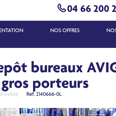
04 66 200 
ENTATION
NOS OFFRES
NOS
repôt bureaux A
gros porteurs
divisible
Réf. 2140666-0L