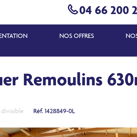
04 66 200 
ENTATION
NOS OFFRES
NOS
uer Remoulins 63
divisible
Réf. 1428849-0L