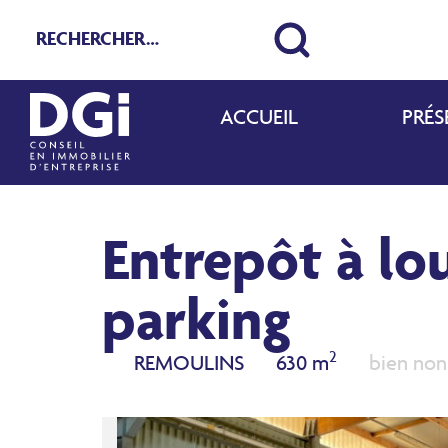
ACCUEIL
PRÉS
Entrepôt à lo
parking
2
REMOULINS
630 m
bien non 