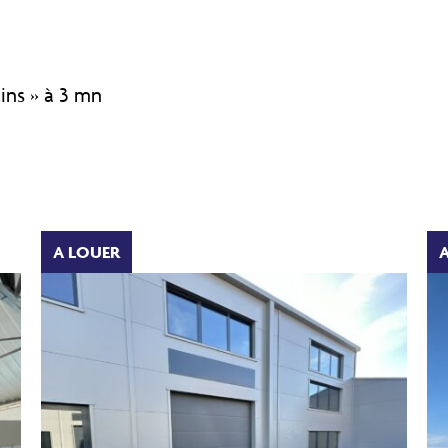
ns » à 3 mn
A LOUER