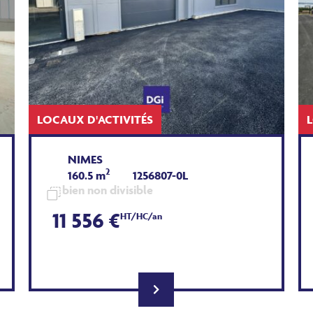
LOCAUX D'ACTIVITÉS
NIMES
2
160.5 m
1256807-0L
bien non divisible
11 556 €
HT/HC/an