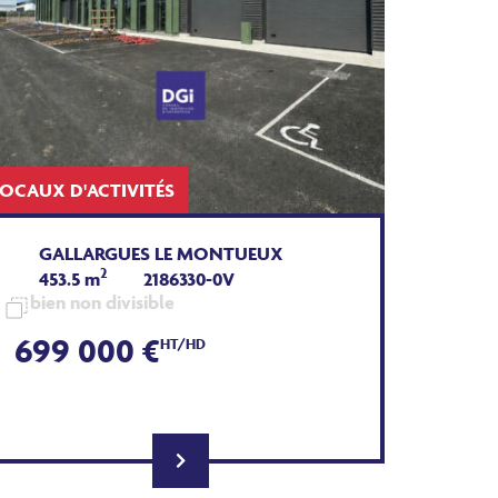
LOCAUX D'ACTIVITÉS
GALLARGUES LE MONTUEUX
2
453.5 m
2186330-0V
bien non divisible
699 000 €
HT/HD