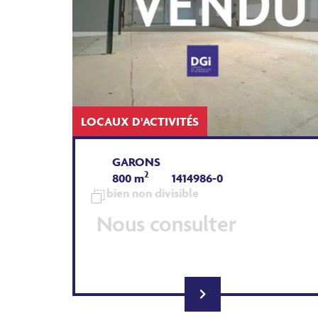
LOCAUX D'ACTIVITÉS
GARONS
2
800 m
1414986-0
bien non divisible
Nous consulter