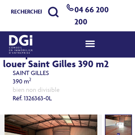
04 66 200
200
Entrepôt Local d'activité à
louer Saint Gilles 390 m2
SAINT GILLES
2
390 m
bien non divisible
Réf. 1326363-0L