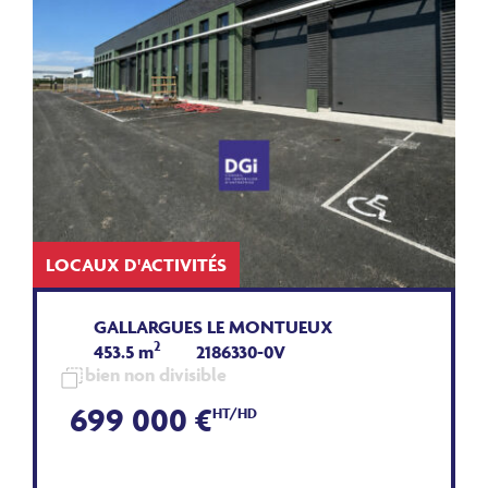
LOCAUX D'ACTIVITÉS
GALLARGUES LE MONTUEUX
2
453.5 m
2186330-0V
bien non divisible
699 000 €
HT/HD