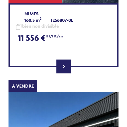
NIMES
2
160.5 m
1256807-0L
bien non divisible
11 556 €
HT/HC/an
A VENDRE