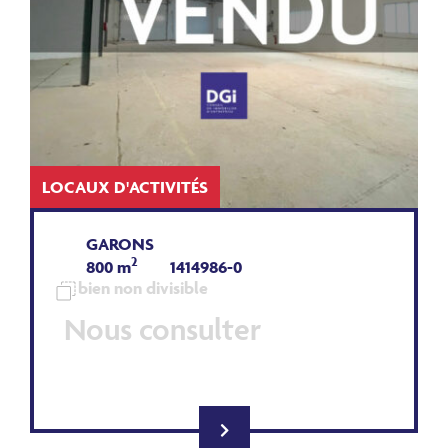
LOCAUX D'ACTIVITÉS
GARONS
2
800 m
1414986-0
bien non divisible
Nous consulter