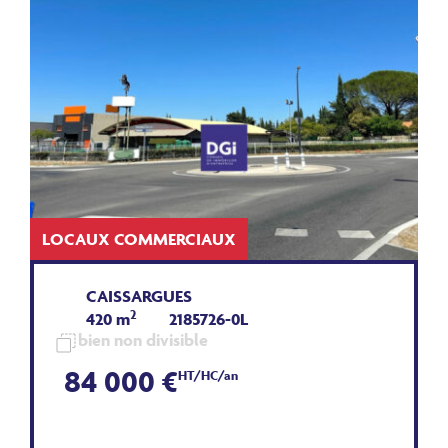
LOCAUX COMMERCIAUX
CAISSARGUES
2
420 m
2185726-0L
bien non divisible
84 000 €
HT/HC/an