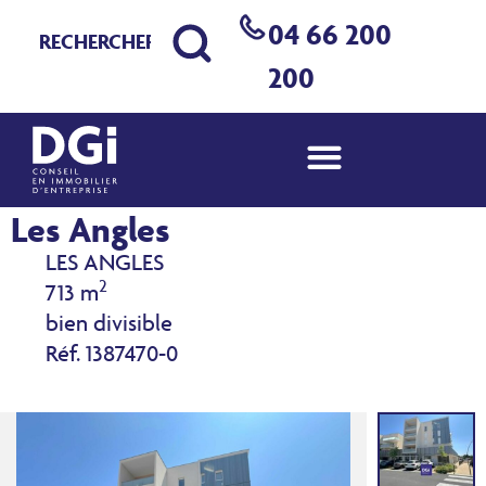
04 66 200
200
Commerce à louer à vendre
Les Angles
LES ANGLES
2
713 m
bien divisible
Réf. 1387470-0