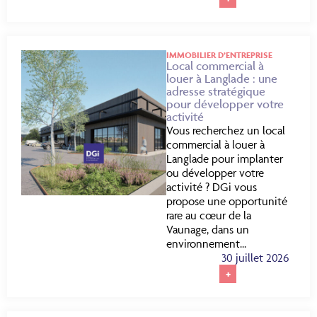
IMMOBILIER D’ENTREPRISE
Local commercial à
louer à Langlade : une
adresse stratégique
pour développer votre
activité
Vous recherchez un local
commercial à louer à
Langlade pour implanter
ou développer votre
activité ? DGi vous
propose une opportunité
rare au cœur de la
Vaunage, dans un
environnement...
30 juillet 2026
+