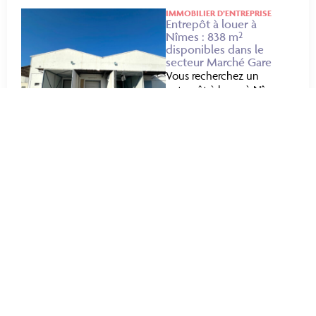
IMMOBILIER D’ENTREPRISE
Entrepôt à louer à
Nîmes : 838 m²
disponibles dans le
secteur Marché Gare
Vous recherchez un
entrepôt à louer à Nîmes
pour développer votre
activité logistique,
artisanale ou industrielle
? DGi vous propose un
bâtiment fonctionnel de
838 m². Idéalement situé
secteur du...
28 juillet 2026
+