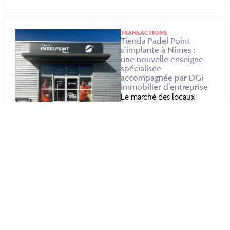
TRANSACTIONS
Tienda Padel Point
s’implante à Nîmes :
une nouvelle enseigne
spécialisée
accompagnée par DGi
immobilier d’entreprise
Le marché des locaux
commerciaux à Nîmes
continue de démontrer
son dynamisme avec
l’arrivée d’une nouvelle
enseigne spécialisée :
Tienda Padel Point, qui a
ouvert ses portes au 163
rue...
23 juillet 2026
+