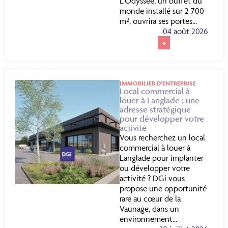
L’Odyssée, un buffet du
monde installé sur 2 700
m², ouvrira ses portes...
04 août 2026
+
IMMOBILIER D’ENTREPRISE
Local commercial à
louer à Langlade : une
adresse stratégique
pour développer votre
activité
Vous recherchez un local
commercial à louer à
Langlade pour implanter
ou développer votre
activité ? DGi vous
propose une opportunité
rare au cœur de la
Vaunage, dans un
environnement...