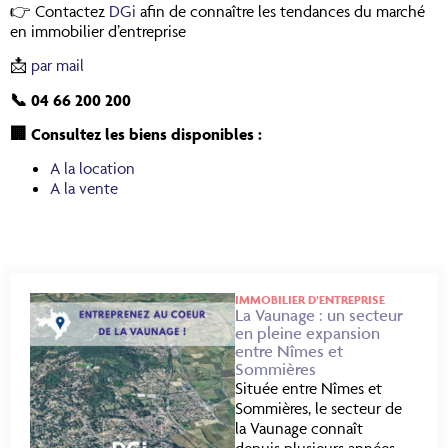
👉 Contactez
DGi
afin de connaître les tendances du marché
en immobilier d’entreprise
📩
par mail
📞
04 66 200 200
🏢
Consultez les biens disponibles :
A la location
A la vente
IMMOBILIER D’ENTREPRISE
La Vaunage : un secteur
en pleine expansion
entre Nîmes et
Sommières
Située entre Nîmes et
Sommières, le secteur de
la Vaunage connaît
depuis plusieurs années