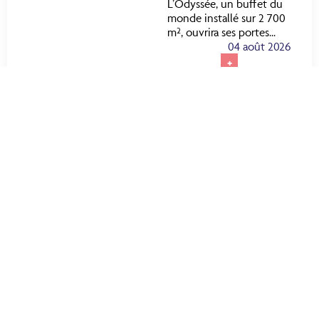
L’Odyssée, un buffet du
monde installé sur 2 700
m², ouvrira ses portes...
04 août 2026
+
IMMOBILIER D’ENTREPRISE
Local commercial à
louer à Langlade : une
adresse stratégique
pour développer votre
activité
Vous recherchez un local
commercial à louer à
Langlade pour implanter
ou développer votre
activité ? DGi vous
propose une opportunité
rare au cœur de la
Vaunage, dans un
environnement...