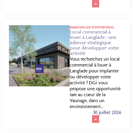
+
IMMOBILIER D’ENTREPRISE
Local commercial à
louer à Langlade : une
adresse stratégique
pour développer votre
activité
Vous recherchez un local
commercial à louer à
Langlade pour implanter
ou développer votre
activité ? DGi vous
propose une opportunité
rare au cœur de la
Vaunage, dans un
environnement...
30 juillet 2026
+