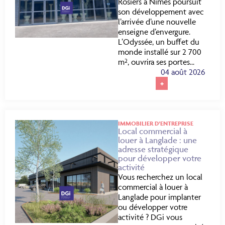
Rosiers à Nîmes poursuit
son développement avec
l’arrivée d’une nouvelle
enseigne d’envergure.
L’Odyssée, un buffet du
monde installé sur 2 700
m², ouvrira ses portes...
04 août 2026
+
IMMOBILIER D’ENTREPRISE
Local commercial à
louer à Langlade : une
adresse stratégique
pour développer votre
activité
Vous recherchez un local
commercial à louer à
Langlade pour implanter
ou développer votre
activité ? DGi vous