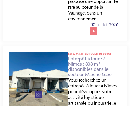
propose une opportunité
rare au cœur de la
Vaunage, dans un
environnement...
30 juillet 2026
+
IMMOBILIER D’ENTREPRISE
Entrepôt à louer à
Nîmes : 838 m²
disponibles dans le
secteur Marché Gare
Vous recherchez un
entrepôt à louer à Nîmes
pour développer votre
activité logistique,
artisanale ou industrielle
? DGi vous propose un
bâtiment fonctionnel de
838 m². Idéalement situé
secteur du...