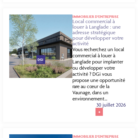
IMMOBILIER D’ENTREPRISE
Local commercial à
louer à Langlade : une
adresse stratégique
pour développer votre
activité
Vous recherchez un local
commercial à louer à
Langlade pour implanter
ou développer votre
activité ? DGi vous
propose une opportunité
rare au cœur de la
Vaunage, dans un
environnement...
30 juillet 2026
+
IMMOBILIER D’ENTREPRISE