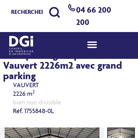
04 66 200
200
Entrepôt logistique à louer à
Vauvert 2226m2 avec grand
parking
VAUVERT
2
2226 m
bien non divisible
Réf. 1755848-0L