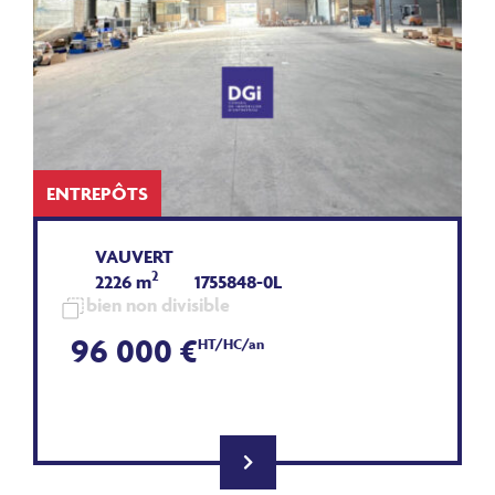
ENTREPÔTS
VAUVERT
2
2226 m
1755848-0L
bien non divisible
96 000 €
HT/HC/an