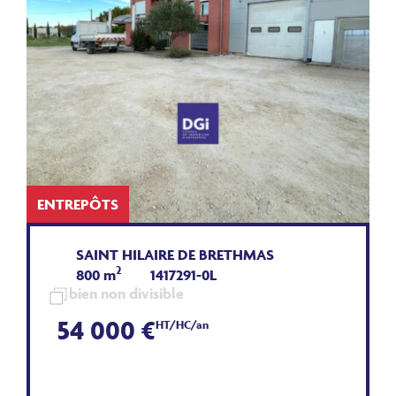
ENTREPÔTS
SAINT HILAIRE DE BRETHMAS
2
800 m
1417291-0L
bien non divisible
54 000 €
HT/HC/an