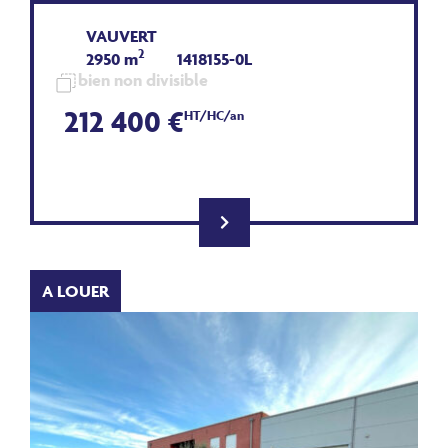
VAUVERT
2
2950 m
1418155-0L
bien non divisible
212 400 €
HT/HC/an
A LOUER