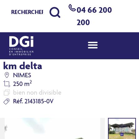
04 66 200
200
Local à vendre Nîmes Ouest
km delta
NIMES
2
250 m
bien non divisible
Réf. 2143185-0V