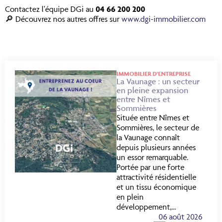
Contactez l’équipe DGi au
04 66 200 200
🔎 Découvrez nos autres offres sur
www.dgi-immobilier.com
IMMOBILIER D’ENTREPRISE
La Vaunage : un secteur
en pleine expansion
entre Nîmes et
Sommières
Située entre Nîmes et
Sommières, le secteur de
la Vaunage connaît
depuis plusieurs années
un essor remarquable.
Portée par une forte
attractivité résidentielle
et un tissu économique
en plein
développement,...
06 août 2026